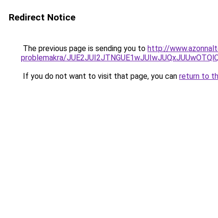
Redirect Notice
The previous page is sending you to
http://www.azonnalt
problemakra/JUE2JUI2JTNGUE1wJUIwJUQxJUUwOTQl
If you do not want to visit that page, you can
return to t