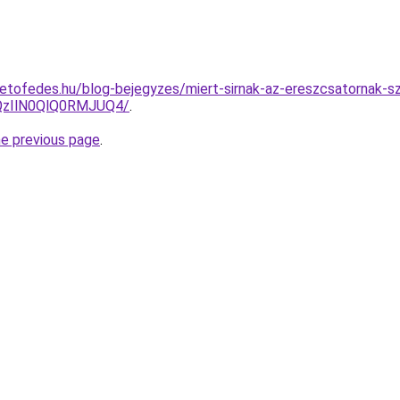
etofedes.hu/blog-bejegyzes/miert-sirnak-az-ereszcsatornak-
QzIlN0QlQ0RMJUQ4/
.
he previous page
.