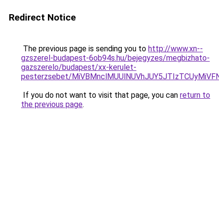
Redirect Notice
The previous page is sending you to
http://www.xn--
gzszerel-budapest-6ob94s.hu/bejegyzes/megbizhato-
gazszerelo/budapest/xx-kerulet-
pesterzsebet/MiVBMnclMUUlNUVhJUY5JTIzTCUyMi
If you do not want to visit that page, you can
return to
the previous page
.